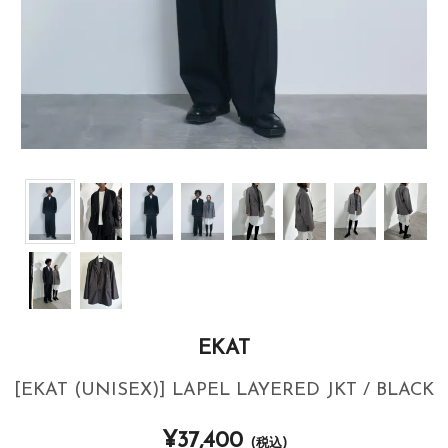
EKAT
[EKAT (UNISEX)] LAPEL LAYERED JKT / BLACK
¥37,400
(税込)