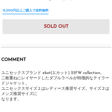
15,000円以上ご購入で送料無料
SOLD OUT
COMMENT
ユニセックスブランド ekat(エカット) 25FW collection。
二枚重ねにレイヤードしたダブルラペルが特徴的なテイラー
ドジャケット。
ユニセックスサイズ１はレディース推奨サイズ。サイズ２は
メンズ推奨サイズに
なります。