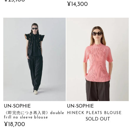
¥23,100
¥14,300
UN-SOPHIE
UN-SOPHIE
《即完売につき再入荷》double
HINECK PLEATS BLOUSE
frill no sleeve blouse
SOLD OUT
¥18,700